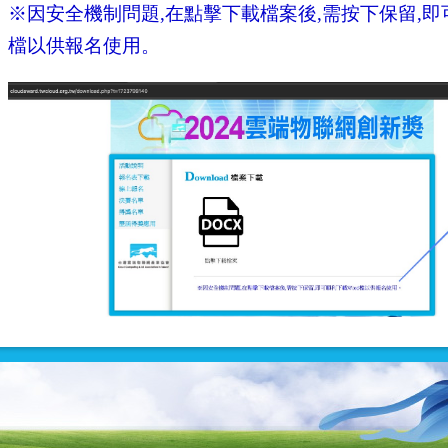
※因安全機制問題,在點擊下載檔案後,需按下保留,即可
檔以供報名使用。