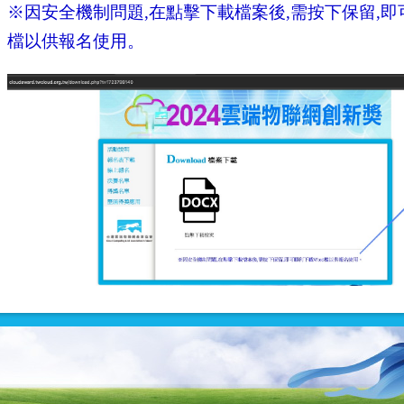
※因安全機制問題,在點擊下載檔案後,需按下保留,即可
檔以供報名使用。