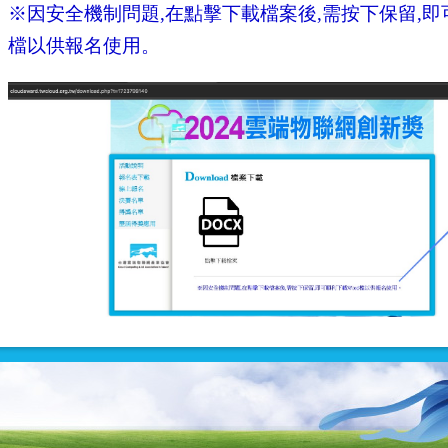
※因安全機制問題,在點擊下載檔案後,需按下保留,即可
檔以供報名使用。