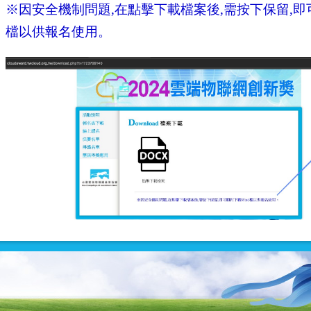
※因安全機制問題,在點擊下載檔案後,需按下保留,即可
檔以供報名使用。