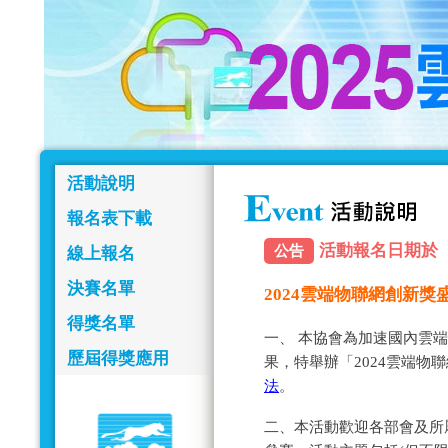
活動說明
報名表下載
活動報名日期於「113
公告
線上報名
決賽名單
2024雲端物聯網創新
得獎名單
一、 本協會為加速國內雲
歷屆得獎應用
果，特舉辦「2024雲端物
法
。
二、本活動歡迎各部會及所