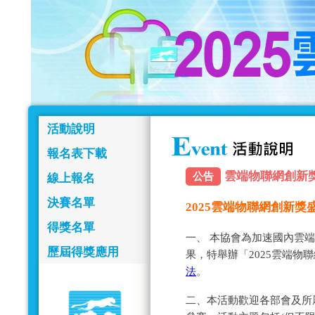
活動說明
報名表下載
雲端物聯網創新獎報名
公告
線上報名
決賽名單
2025雲端物聯網創新
得獎名單
一、 本協會為加速國內雲
歷屆得獎應用
果，特舉辦「2025雲端物
法
。
二、本活動歡迎各部會及所