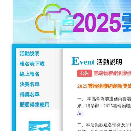
活動說明
報名表下載
雲端物聯網創新獎報名
公告
線上報名
決賽名單
2025雲端物聯網創新
得獎名單
一、 本協會為加速國內雲
歷屆得獎應用
果，特舉辦「2025雲端物
法
。
二、本活動歡迎各部會及所