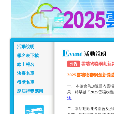
活動說明
報名表下載
雲端物聯網創新獎報名
公告
線上報名
決賽名單
2025雲端物聯網創新
得獎名單
一、 本協會為加速國內雲
歷屆得獎應用
果，特舉辦「2025雲端物
法
。
二、本活動歡迎各部會及所