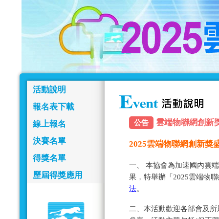
活動說明
報名表下載
雲端物聯網創新獎報名
公告
線上報名
決賽名單
2025雲端物聯網創新
得獎名單
一、 本協會為加速國內雲
歷屆得獎應用
果，特舉辦「2025雲端物
法
。
二、本活動歡迎各部會及所