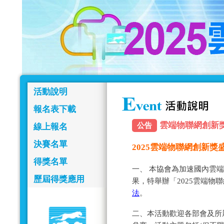
活動說明
報名表下載
雲端物聯網創新獎報名
公告
線上報名
決賽名單
2025雲端物聯網創新
得獎名單
一、 本協會為加速國內雲
歷屆得獎應用
果，特舉辦「2025雲端物
法
。
二、本活動歡迎各部會及所