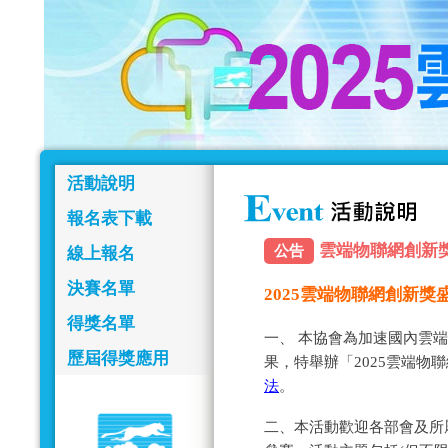
活動說明
報名表下載
雲端物聯網創新獎報名
公告
線上報名
決賽名單
2025雲端物聯網創新
得獎名單
一、 本協會為加速國內雲
歷屆得獎應用
果，特舉辦「2025雲端物
法
。
二、本活動歡迎各部會及所