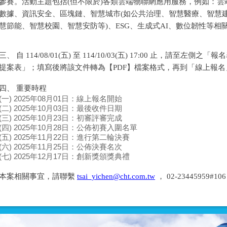
參賽。活動主題包括(但不限於)各類雲端物聯網應用服務，例如：雲端運
數據、資訊安全、區塊鏈、智慧城市(如公共治理、智慧醫療、智慧
慧節能、智慧校園、智慧安防等)、ESG、生成式AI、數位韌性等相
三、 自 114/08/01(五) 至 114/10/03(五) 17:00 止，請至左
提案表」；填寫後將該文件轉為【PDF】檔案格式，再到「線上報
四、 重要時程
(一) 2025年08月01日：線上報名開始
(二) 2025年10月03日：最後收件日期
(三) 2025年10月23日：初審評審完成
(四) 2025年10月28日：公佈初賽入圍名單
(五) 2025年11月22日：進行第二輪決賽
(六) 2025年11月25日：公佈決賽名次
(七) 2025年12月17日：創新獎頒獎典禮
本案相關事宜，請聯繫
tsai_yichen@cht.com.tw
， 02-23445959#1