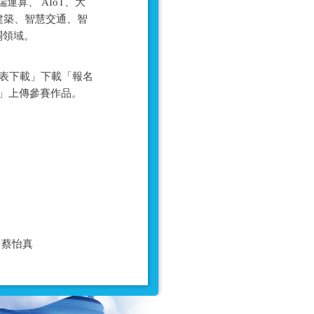
算、 AIoT、大
建築、智慧交通、智
關領域。
側之「報名表下載」下載「報名
名」上傳參賽作品。
06 蔡怡真