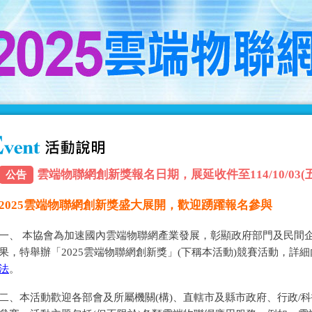
雲端物聯網創新獎報名日期，展延收件至114/10/03(五) 
公告
2025雲端物聯網創新獎盛大展開，歡迎踴躍報名參與
一、 本協會為加速國內雲端物聯網產業發展，彰顯政府部門及民間
果，特舉辦「2025雲端物聯網創新獎」(下稱本活動)競賽活動，詳
法
。
二、本活動歡迎各部會及所屬機關(構)、直轄市及縣市政府、行政/