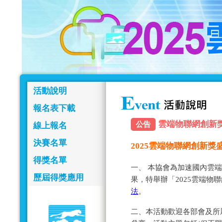
活動說明
報名表下載
雲端物聯網創新獎報名
公告
線上報名
決賽名單
2025雲端物聯網創新
得獎名單
一、 本協會為加速國內雲
歷屆得獎應用
果，特舉辦「2025雲端物
法
。
二、本活動歡迎各部會及所