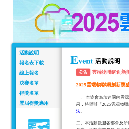
活動說明
報名表下載
雲端物聯網創新獎報名
公告
線上報名
決賽名單
2025雲端物聯網創新
得獎名單
一、 本協會為加速國內雲
歷屆得獎應用
果，特舉辦「2025雲端物
法
。
二、本活動歡迎各部會及所