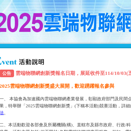
雲端物聯網創新獎報名日期，展延收件至114/10/03(五) 
公告
2025雲端物聯網創新獎盛大展開，歡迎踴躍報名參與
一、 本協會為加速國內雲端物聯網產業發展，彰顯政府部門及民間
果，特舉辦「2025雲端物聯網創新獎」(下稱本活動)競賽活動，詳
法
。
二、本活動歡迎各部會及所屬機關(構)、直轄市及縣市政府、行政/