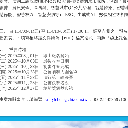
參賽。活動主題包括(但不限於)各類雲端物聯網應用服務，例如：雲端運
數據、資訊安全、區塊鏈、智慧城市(如公共治理、智慧醫療、智慧
慧節能、智慧校園、智慧安防等)、ESG、生成式AI、數位韌性等相
三、 自 114/08/01(五) 至 114/10/03(五) 17:00 止，請至左
提案表」；填寫後將該文件轉為【PDF】檔案格式，再到「線上報
四、 重要時程
(一) 2025年08月01日：線上報名開始
(二) 2025年10月03日：最後收件日期
(三) 2025年10月23日：初審評審完成
(四) 2025年10月28日：公佈初賽入圍名單
(五) 2025年11月22日：進行第二輪決賽
(六) 2025年11月25日：公佈決賽名次
(七) 2025年12月17日：創新獎頒獎典禮
本案相關事宜，請聯繫
tsai_yichen@cht.com.tw
， 02-23445959#1