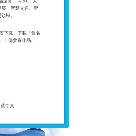
算、 AIoT、大
建築、智慧交通、智
關領域。
側之「報名表下載」下載「報名
名」上傳參賽作品。
06 蔡怡真