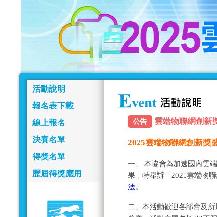
活動說明
報名表下載
雲端物聯網創新獎報名
公告
線上報名
決賽名單
2025雲端物聯網創新
得獎名單
一、 本協會為加速國內雲
歷屆得獎應用
果，特舉辦「2025雲端物
法
。
二、本活動歡迎各部會及所