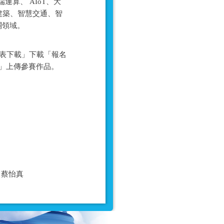
算、 AIoT、大
建築、智慧交通、智
關領域。
側之「報名表下載」下載「報名
名」上傳參賽作品。
06 蔡怡真