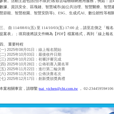
參賽。活動主題包括(但不限於)各類雲端物聯網應用服務，例如：雲端運
數據、資訊安全、區塊鏈、智慧城市(如公共治理、智慧醫療、智慧
慧節能、智慧校園、智慧安防等)、ESG、生成式AI、數位韌性等相
三、 自 114/08/01(五) 至 114/10/03(五) 17:00 止，請至左
提案表」；填寫後將該文件轉為【PDF】檔案格式，再到「線上報
四、 重要時程
(一) 2025年08月01日：線上報名開始
(二) 2025年10月03日：最後收件日期
(三) 2025年10月23日：初審評審完成
(四) 2025年10月28日：公佈初賽入圍名單
(五) 2025年11月22日：進行第二輪決賽
(六) 2025年11月25日：公佈決賽名次
(七) 2025年12月17日：創新獎頒獎典禮
本案相關事宜，請聯繫
tsai_yichen@cht.com.tw
， 02-23445959#1