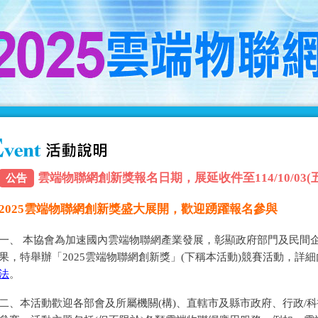
雲端物聯網創新獎報名日期，展延收件至114/10/03(五) 
公告
2025雲端物聯網創新獎盛大展開，歡迎踴躍報名參與
一、 本協會為加速國內雲端物聯網產業發展，彰顯政府部門及民間
果，特舉辦「2025雲端物聯網創新獎」(下稱本活動)競賽活動，詳
法
。
二、本活動歡迎各部會及所屬機關(構)、直轄市及縣市政府、行政/