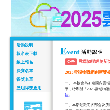
活動說明
報名表下載
雲端物聯網創新獎報名
公告
線上報名
決賽名單
2025雲端物聯網創新
得獎名單
一、 本協會為加速國內雲
歷屆得獎應用
果，特舉辦「2025雲端物
法
。
二、本活動歡迎各部會及所