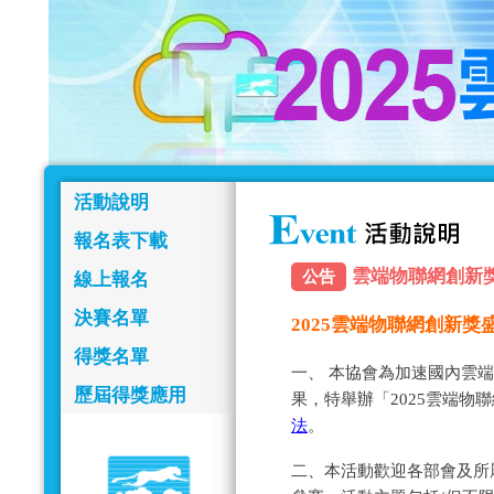
活動說明
報名表下載
雲端物聯網創新獎報名
公告
線上報名
決賽名單
2025雲端物聯網創新
得獎名單
一、 本協會為加速國內雲
歷屆得獎應用
果，特舉辦「2025雲端物
法
。
二、本活動歡迎各部會及所