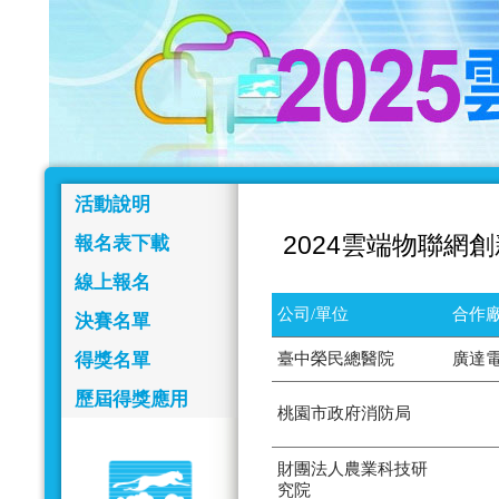
活動說明
2024雲端物聯網
報名表下載
線上報名
公司/單位
合作廠
決賽名單
得獎名單
臺中榮民總醫院
廣達
歷屆得獎應用
桃園市政府消防局
財團法人農業科技研
究院