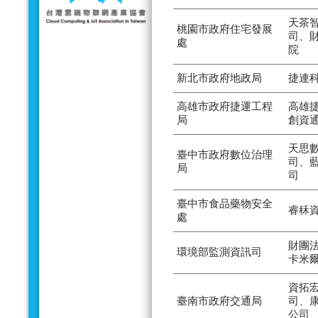
天茶
桃園市政府住宅發展
司、
處
院
新北市政府地政局
捷連
高雄市政府捷運工程
高雄
局
創資
天思
臺中市政府數位治理
司、
局
司
臺中市食品藥物安全
睿秝
處
財團
環境部監測資訊司
卡米
資拓
臺南市政府交通局
司、
公司