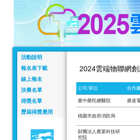
活動說明
2024雲端物聯網
報名表下載
線上報名
公司/單位
合作廠
決賽名單
得獎名單
臺中榮民總醫院
廣達
歷屆得獎應用
桃園市政府消防局
財團法人農業科技研
究院