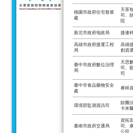
天茶
桃園市政府住宅發展
司、
處
院
新北市政府地政局
捷連
高雄市政府捷運工程
高雄
局
創資
天思
臺中市政府數位治理
司、
局
司
臺中市食品藥物安全
睿秝
處
財團
環境部監測資訊司
卡米
資拓
臺南市政府交通局
司、
公司