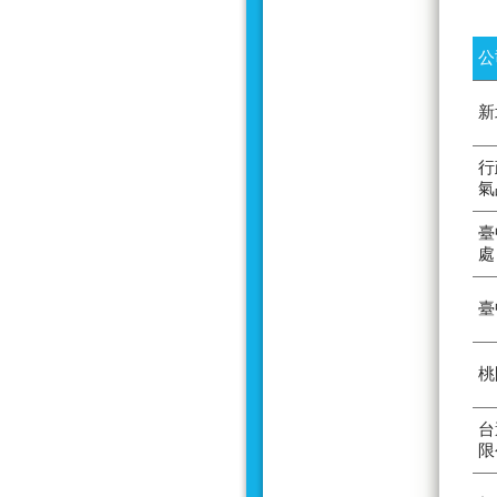
公
新
行
氣
臺
處
臺
桃
台
限