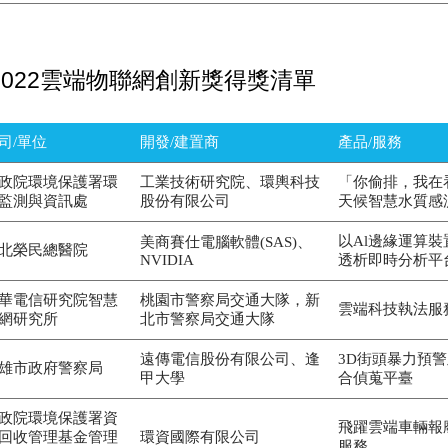
2022雲端物聯網創新獎得獎清單
司/單位
開發/建置商
產品/服務
政院環境保護署環
工業技術研究院、環輿科技
「你偷排，我在
監測與資訊處
股份有限公司
天候智慧水質感
以Al邊緣運算
美商賽仕電腦軟體(SAS)、
北榮民總醫院
NVIDIA
透析即時分析平
華電信研究院智慧
桃園市警察局交通大隊，新
雲端科技執法服
網研究所
北市警察局交通大隊
遠傳電信股份有限公司、逢
3D街頭暴力預警
雄市政府警察局
甲大學
合偵蒐平臺
政院環境保護署資
飛躍雲端車輛報
回收管理基金管理
環資國際有限公司
服務