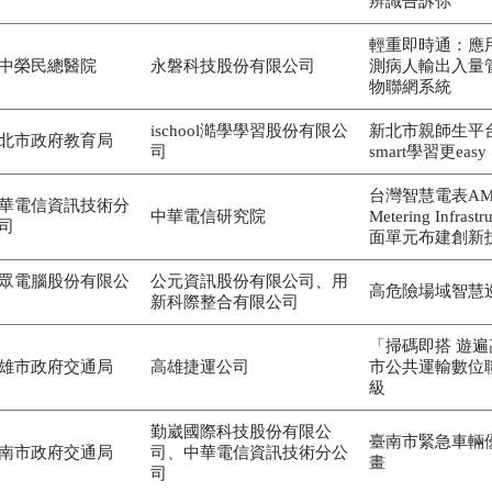
辨識告訴你
輕重即時通：應
中榮民總醫院
永磐科技股份有限公司
測病人輸出入量
物聯網系統
ischool澔學學習股份有限公
新北市親師生平台
北市政府教育局
司
smart學習更easy
台灣智慧電表AMI (
華電信資訊技術分
中華電信研究院
Metering Infras
司
面單元布建創新
眾電腦股份有限公
公元資訊股份有限公司、用
高危險場域智慧
新科際整合有限公司
「掃碼即搭 遊遍
雄市政府交通局
高雄捷運公司
市公共運輸數位
級
勤崴國際科技股份有限公
臺南市緊急車輛
南市政府交通局
司、中華電信資訊技術分公
畫
司