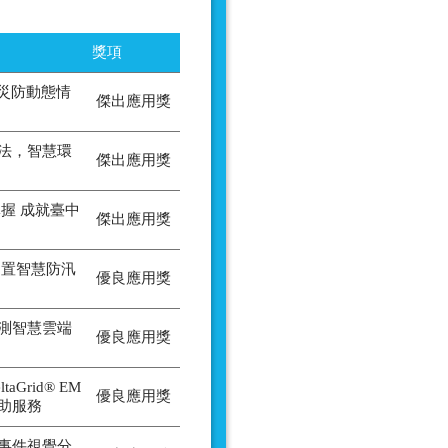
獎項
-災防動態情
傑出應用獎
法，智慧環
傑出應用獎
握 成就臺中
傑出應用獎
建置智慧防汛
優良應用獎
測智慧雲端
優良應用獎
aGrid® EM
優良應用獎
助服務
事件視覺分