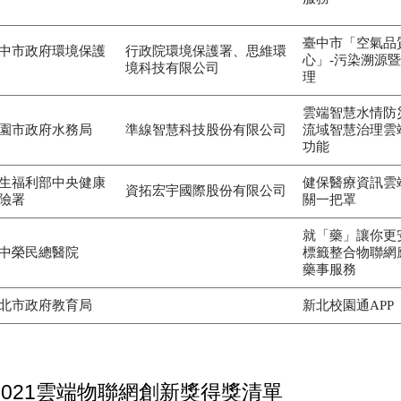
臺中市「空氣品
中市政府環境保護
行政院環境保護署、思維環
心」-污染溯源
境科技有限公司
理
雲端智慧水情防
園市政府水務局
準線智慧科技股份有限公司
流域智慧治理雲
功能
生福利部中央健康
健保醫療資訊雲
資拓宏宇國際股份有限公司
險署
關一把罩
就「藥」讓你更
中榮民總醫院
標籤整合物聯網
藥事服務
北市政府教育局
新北校園通APP
2021雲端物聯網創新獎得獎清單