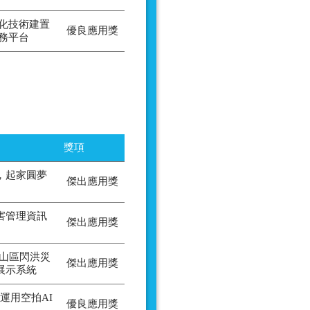
化技術建置
優良應用獎
務平台
獎項
，起家圓夢
傑出應用獎
害管理資訊
傑出應用獎
-山區閃洪災
傑出應用獎
展示系統
運用空拍AI
優良應用獎