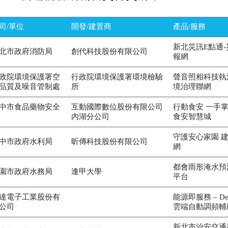
司/單位
開發/建置商
產品/服務
新北災訊E點通
北市政府消防局
創代科技股份有限公司
報網
政院環境保護署空
行政院環境保護署環境檢驗
聲音照相科技執
品質及噪音管制處
所
境治理聯網
中市食品藥物安全
互動國際數位股份有限公司
行動食安 一手掌
內湖分公司
食安智慧城
守護安心家園 
中市政府水利局
昕傳科技股份有限公司
網
都會雨形淹水預
園市政府水務局
逢甲大學
平台
達電子工業股份有
能源即服務 – Delt
公司
雲端自動調頻輔
新北市治安交通