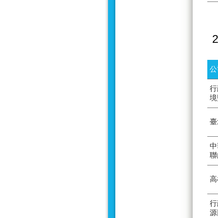
公
行
境
臺
中
聯
高
行
源