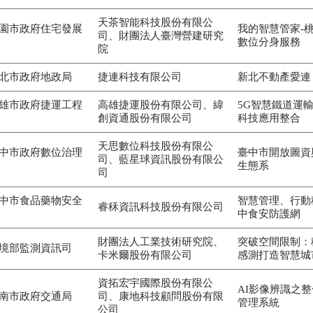
天茶智能科技股份有限公
園市政府住宅發展
我的智慧管家-
司、財團法人臺灣營建研究
數位分身服務
院
北市政府地政局
捷連科技有限公司
新北不動產愛連 i-
雄市政府捷運工程
高雄捷運股份有限公司、緯
5G智慧鐵道運輸
創資通股份有限公司
科技應用整合
天思數位科技股份有限公
中市政府數位治理
臺中市開放圖資
司、藍星球資訊股份有限公
生態系
司
中市食品藥物安全
智慧管理、行動
睿秝資訊科技股份有限公司
中食安防護網
財團法人工業技術研究院、
突破空間限制：
境部監測資訊司
卡米爾股份有限公司
感測打造智慧城
資拓宏宇國際股份有限公
AI影像辨識之
南市政府交通局
司、康地科技顧問股份有限
管理系統
公司