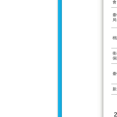
會
臺
局
桃
衛
保
臺
新