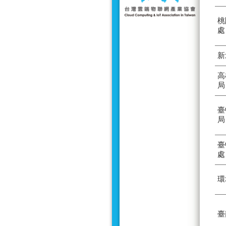
桃
處
新
高
局
臺
局
臺
處
環
臺