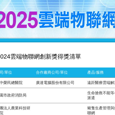
2024雲端物聯網創新獎得獎清單
司/單位
合作廠商公司/單位
產品/服務
中榮民總醫院
廣達電腦股份有限公司
遠距醫療雲端解
生命搶救不能等
園市政府消防局
派遣
團法人農業科技研
豬隻生產管理與
院
聯網