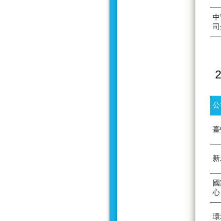
中
司
公
臺
新
國
心
環