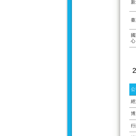
新
臺
國
心
公
經
博
行