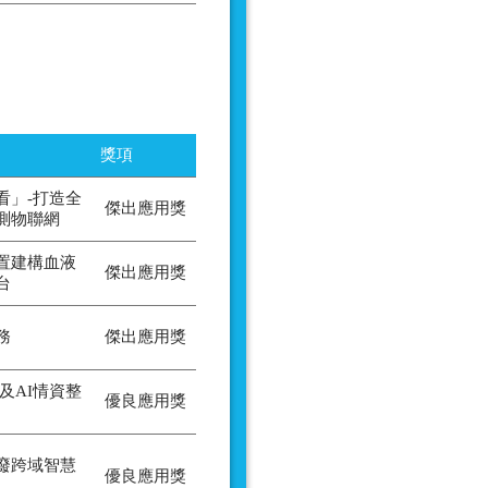
獎項
看」-打造全
傑出應用獎
測物聯網
裝置建構血液
傑出應用獎
台
務
傑出應用獎
及AI情資整
優良應用獎
廢跨域智慧
優良應用獎