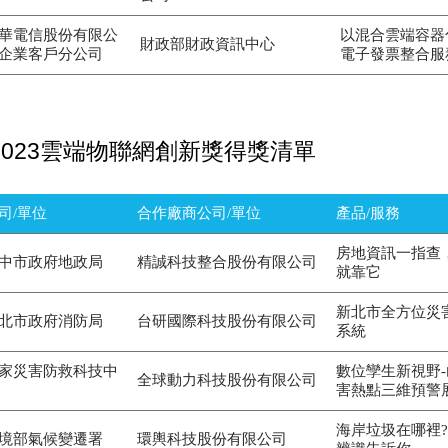
華電信股份有限公
以混合雲端容器
財政部財政資訊中心
企業客戶分公司
電子發票整合服
2023雲端物聯網創新獎得獎清單
司/單位
合作廠商公司/單位
產品/服務
房地資訊一指查
中市政府地政局
精誠科技整合股份有限公司
就靠它
新北市全方位災
北市政府消防局
台研國際科技股份有限公司
系統
家災害防救科技中
數位孿生新視野
全球動力科技股份有限公司
害熱點三維預警
海岸垃圾在哪裡?
境部氣候變遷署
環輿科技股份有限公司