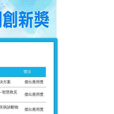
獎項
決方案
傑出應用獎
─智慧救災
傑出應用獎
疾病診斷物
傑出應用獎