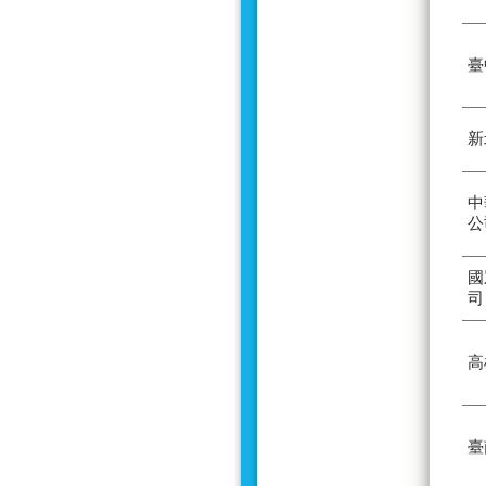
臺
新
中
公
國
司
高
臺