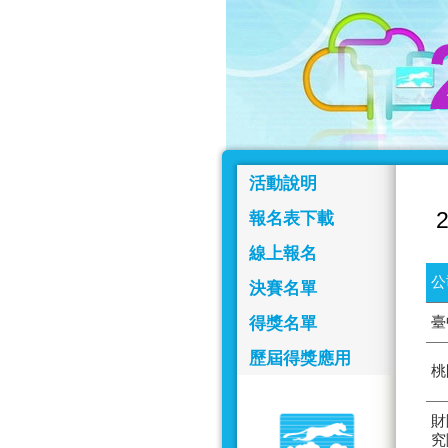
活動說明
報名表下載
線上報名
公
決賽名單
得獎名單
臺
歷屆得獎應用
桃
財
究