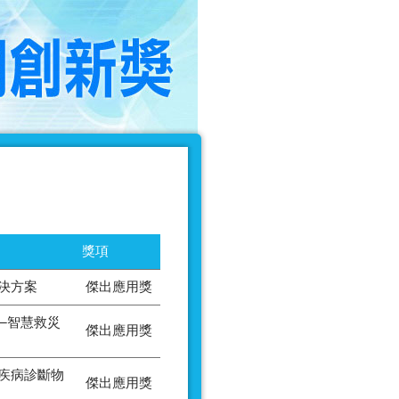
獎項
決方案
傑出應用獎
─智慧救災
傑出應用獎
疾病診斷物
傑出應用獎