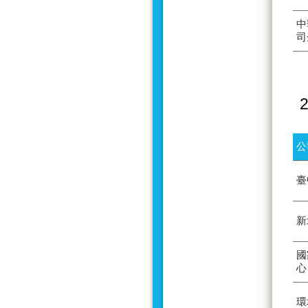
中
司
公
臺
新
國
心
環