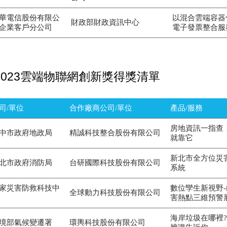
華電信股份有限公
以混合雲端容器
財政部財政資訊中心
企業客戶分公司
電子發票整合服
2023雲端物聯網創新獎得獎清單
司/單位
合作廠商公司/單位
產品/服務
房地資訊一指查
中市政府地政局
精誠科技整合股份有限公司
就靠它
新北市全方位災
北市政府消防局
台研國際科技股份有限公司
系統
家災害防救科技中
數位孿生新視野
全球動力科技股份有限公司
害熱點三維預警
海岸垃圾在哪裡?
境部氣候變遷署
環輿科技股份有限公司