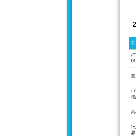
公
行
境
臺
中
聯
高
行
源