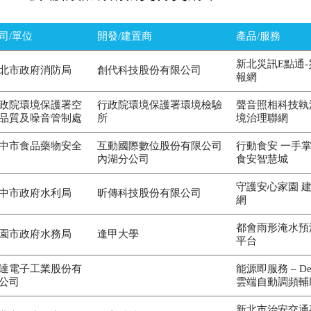
司/單位
開發/建置商
產品/服務
新北災訊E點通
北市政府消防局
創代科技股份有限公司
報網
政院環境保護署空
行政院環境保護署環境檢驗
聲音照相科技執
品質及噪音管制處
所
境治理聯網
中市食品藥物安全
互動國際數位股份有限公司
行動食安 一手掌
內湖分公司
食安智慧城
守護安心家園 
中市政府水利局
昕傳科技股份有限公司
網
都會雨形淹水預
園市政府水務局
逢甲大學
平台
達電子工業股份有
能源即服務 – Delt
公司
雲端自動調頻輔
新北市治安交通