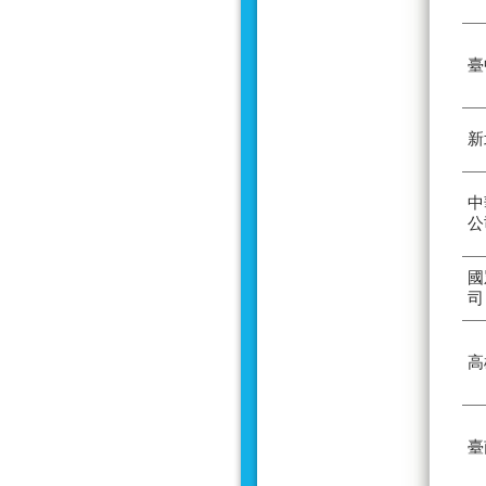
臺
新
中
公
國
司
高
臺