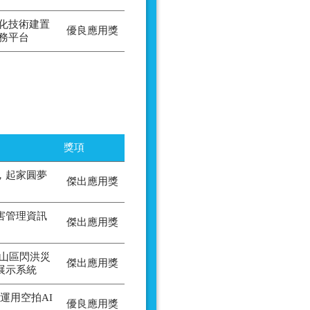
化技術建置
優良應用獎
務平台
獎項
，起家圓夢
傑出應用獎
害管理資訊
傑出應用獎
-山區閃洪災
傑出應用獎
展示系統
運用空拍AI
優良應用獎