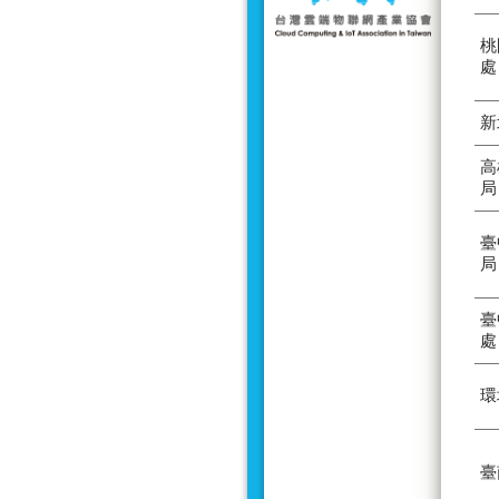
桃
處
新
高
局
臺
局
臺
處
環
臺