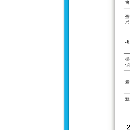
會
臺
局
桃
衛
保
臺
新