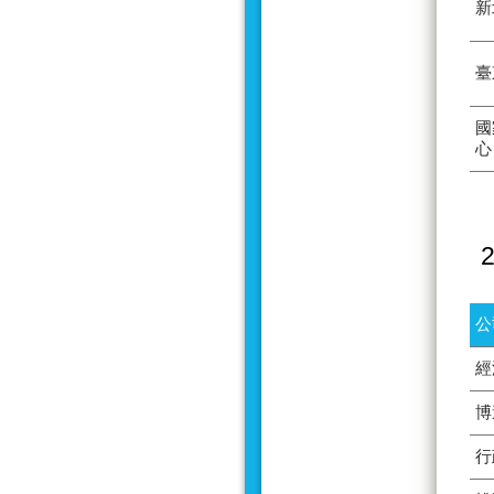
新
臺
國
心
公
經
博
行