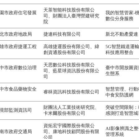
天茶智能科技股份有限公
園市政府住宅發展
我的智慧管家-
司、財團法人臺灣營建研究
數位分身服務
院
北市政府地政局
捷連科技有限公司
新北不動產愛連 i-
雄市政府捷運工程
高雄捷運股份有限公司、緯
5G智慧鐵道運輸
創資通股份有限公司
科技應用整合
天思數位科技股份有限公
中市政府數位治理
臺中市開放圖資
司、藍星球資訊股份有限公
生態系
司
中市食品藥物安全
智慧管理、行動
睿秝資訊科技股份有限公司
中食安防護網
財團法人工業技術研究院、
突破空間限制：
境部監測資訊司
卡米爾股份有限公司
感測打造智慧城
資拓宏宇國際股份有限公
AI影像辨識之
南市政府交通局
司、康地科技顧問股份有限
管理系統
公司