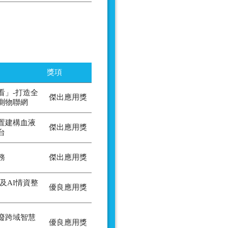
獎項
看」-打造全
傑出應用獎
測物聯網
裝置建構血液
傑出應用獎
台
務
傑出應用獎
及AI情資整
優良應用獎
廢跨域智慧
優良應用獎