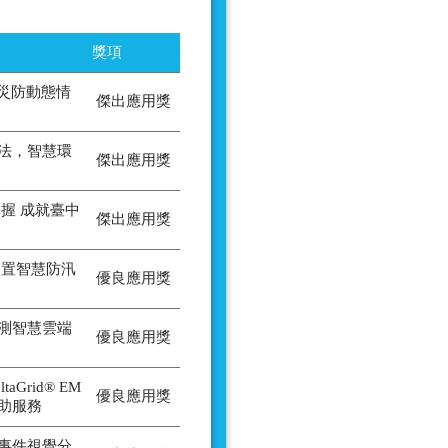
獎項
-災防動態情
傑出應用獎
法，智慧環
傑出應用獎
握 成就臺中
傑出應用獎
建置智慧防汛
優良應用獎
測智慧雲端
優良應用獎
aGrid® EM
優良應用獎
助服務
事件視覺分