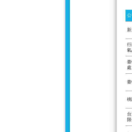
公
新
行
氣
臺
處
臺
桃
台
限