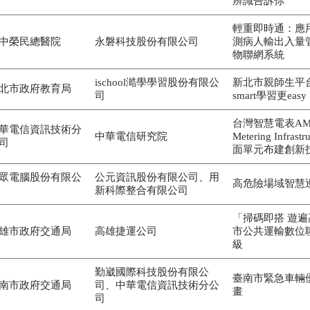
辨識告訴你
輕重即時通：應
中榮民總醫院
永磐科技股份有限公司
測病人輸出入量
物聯網系統
ischool澔學學習股份有限公
新北市親師生平台
北市政府教育局
司
smart學習更easy
台灣智慧電表AMI (
華電信資訊技術分
中華電信研究院
Metering Infras
司
面單元布建創新
眾電腦股份有限公
公元資訊股份有限公司、用
高危險場域智慧
新科際整合有限公司
「掃碼即搭 遊遍
雄市政府交通局
高雄捷運公司
市公共運輸數位
級
勤崴國際科技股份有限公
臺南市緊急車輛
南市政府交通局
司、中華電信資訊技術分公
畫
司