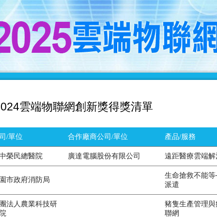
2024雲端物聯網創新獎得獎清單
司/單位
合作廠商公司/單位
產品/服務
中榮民總醫院
廣達電腦股份有限公司
遠距醫療雲端解
生命搶救不能等
園市政府消防局
派遣
團法人農業科技研
豬隻生產管理與
院
聯網