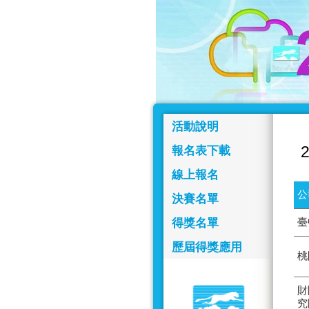
活動說明
報名表下載
線上報名
公
決賽名單
得獎名單
臺
歷屆得獎應用
桃
財
究