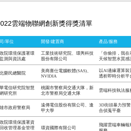
2022雲端物聯網創新獎得獎清單
司/單位
開發/建置商
產品/服務
政院環境保護署環
工業技術研究院、環輿科技
「你偷排，我在
監測與資訊處
股份有限公司
天候智慧水質感
以Al邊緣運算
美商賽仕電腦軟體(SAS)、
北榮民總醫院
NVIDIA
透析即時分析平
華電信研究院智慧
桃園市警察局交通大隊，新
雲端科技執法服
網研究所
北市警察局交通大隊
遠傳電信股份有限公司、逢
3D街頭暴力預警
雄市政府警察局
甲大學
合偵蒐平臺
政院環境保護署資
飛躍雲端車輛報
回收管理基金管理
環資國際有限公司
服務