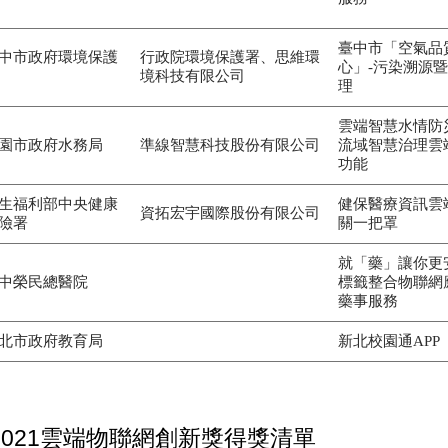
臺中市「空氣品
中市政府環境保護
行政院環境保護署、思維環
心」-污染溯源
境科技有限公司
理
雲端智慧水情防
園市政府水務局
準線智慧科技股份有限公司
流域智慧治理雲
功能
生福利部中央健康
健保醫療資訊雲
資拓宏宇國際股份有限公司
險署
關一把罩
就「藥」讓你更
中榮民總醫院
標籤整合物聯網
藥事服務
北市政府教育局
新北校園通APP
2021雲端物聯網創新獎得獎清單