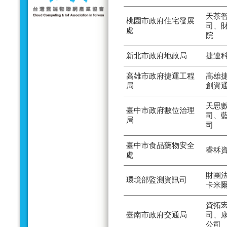
天茶
桃園市政府住宅發展
司、
處
院
新北市政府地政局
捷連
高雄市政府捷運工程
高雄
局
創資
天思
臺中市政府數位治理
司、
局
司
臺中市食品藥物安全
睿秝
處
財團
環境部監測資訊司
卡米
資拓
臺南市政府交通局
司、
公司