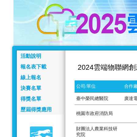
活動說明
2024雲端物聯網
報名表下載
線上報名
公司/單位
合作廠
決賽名單
得獎名單
臺中榮民總醫院
廣達
歷屆得獎應用
桃園市政府消防局
財團法人農業科技研
究院