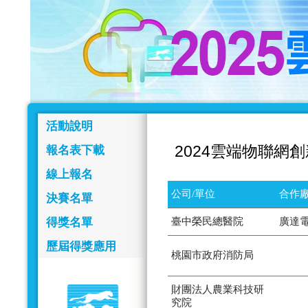
活動說明
2024雲端物聯網
報名表下載
線上報名
公司/單位
合作廠
決賽名單
得獎名單
臺中榮民總醫院
廣達
歷屆得獎應用
桃園市政府消防局
財團法人農業科技研
究院