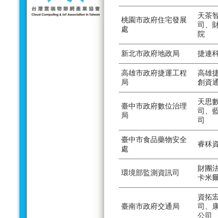
天茶
桃園市政府住宅發展
司、
處
院
新北市政府地政局
捷連
高雄市政府捷運工程
高雄
局
創資
天思
臺中市政府數位治理
司、
局
司
臺中市食品藥物安全
睿秝
處
財團
環境部監測資訊司
卡米
資拓
臺南市政府交通局
司、
公司