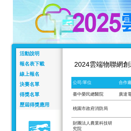
活動說明
2024雲端物聯網
報名表下載
線上報名
公司/單位
合作廠
決賽名單
得獎名單
臺中榮民總醫院
廣達
歷屆得獎應用
桃園市政府消防局
財團法人農業科技研
究院