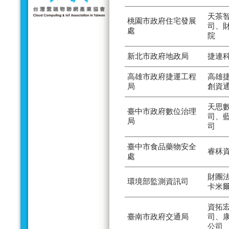
天茶
桃園市政府住宅發展
司、
處
院
新北市政府地政局
捷連
高雄市政府捷運工程
高雄
局
創資
天思
臺中市政府數位治理
司、
局
司
臺中市食品藥物安全
睿秝
處
財團
環境部監測資訊司
卡米
資拓
臺南市政府交通局
司、
公司