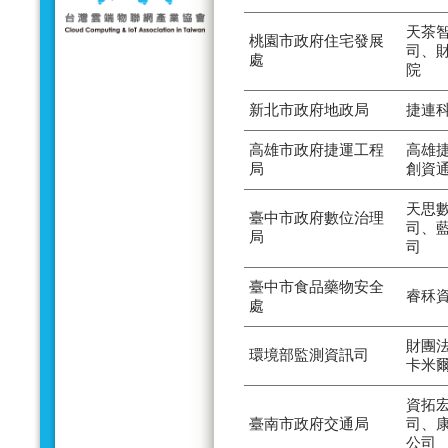
天茶
桃園市政府住宅發展
司、
處
院
新北市政府地政局
捷連
高雄市政府捷運工程
高雄
局
創資
天思
臺中市政府數位治理
司、
局
司
臺中市食品藥物安全
睿秝
處
財團
環境部監測資訊司
卡米
資拓
臺南市政府交通局
司、
公司