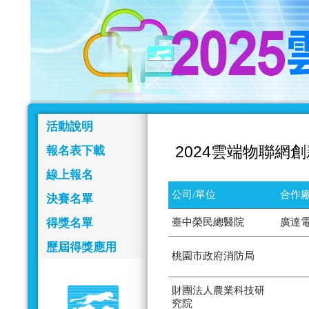
活動說明
2024雲端物聯網
報名表下載
線上報名
公司/單位
合作廠
決賽名單
得獎名單
臺中榮民總醫院
廣達
歷屆得獎應用
桃園市政府消防局
財團法人農業科技研
究院