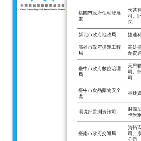
天茶
桃園市政府住宅發展
司、
處
院
新北市政府地政局
捷連
高雄市政府捷運工程
高雄
局
創資
天思
臺中市政府數位治理
司、
局
司
臺中市食品藥物安全
睿秝
處
財團
環境部監測資訊司
卡米
資拓
臺南市政府交通局
司、
公司