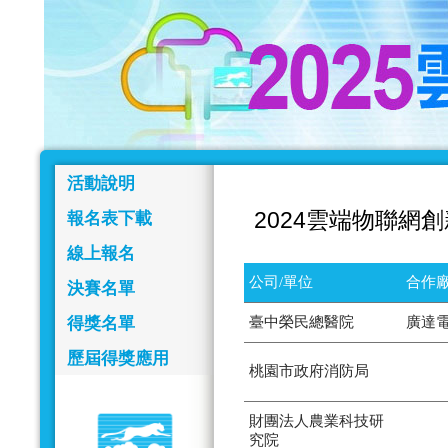
活動說明
2024雲端物聯網
報名表下載
線上報名
公司/單位
合作廠
決賽名單
得獎名單
臺中榮民總醫院
廣達
歷屆得獎應用
桃園市政府消防局
財團法人農業科技研
究院