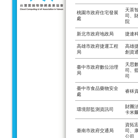
天茶
桃園市政府住宅發展
司、
處
院
新北市政府地政局
捷連
高雄市政府捷運工程
高雄
局
創資
天思
臺中市政府數位治理
司、
局
司
臺中市食品藥物安全
睿秝
處
財團
環境部監測資訊司
卡米
資拓
臺南市政府交通局
司、
公司