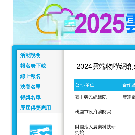
活動說明
2024雲端物聯網
報名表下載
線上報名
公司/單位
合作廠
決賽名單
得獎名單
臺中榮民總醫院
廣達
歷屆得獎應用
桃園市政府消防局
財團法人農業科技研
究院