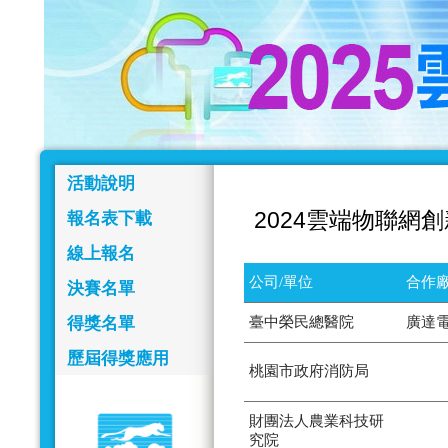
活動說明
2024雲端物聯網
報名表下載
線上報名
公司/單位
合作廠
決賽名單
得獎名單
臺中榮民總醫院
廣達
歷屆得獎應用
桃園市政府消防局
財團法人農業科技研
究院