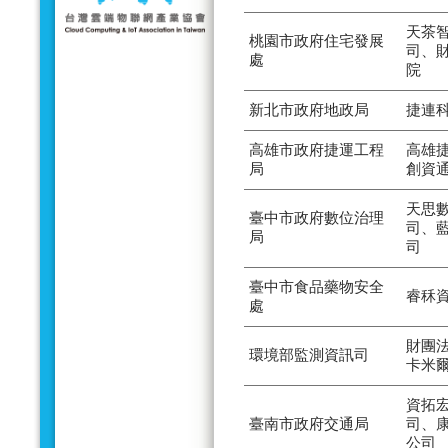
天茶
桃園市政府住宅發展
司、
處
院
新北市政府地政局
捷連
高雄市政府捷運工程
高雄
局
創資
天思
臺中市政府數位治理
司、
局
司
臺中市食品藥物安全
睿秝
處
財團
環境部監測資訊司
卡米
資拓
臺南市政府交通局
司、
公司