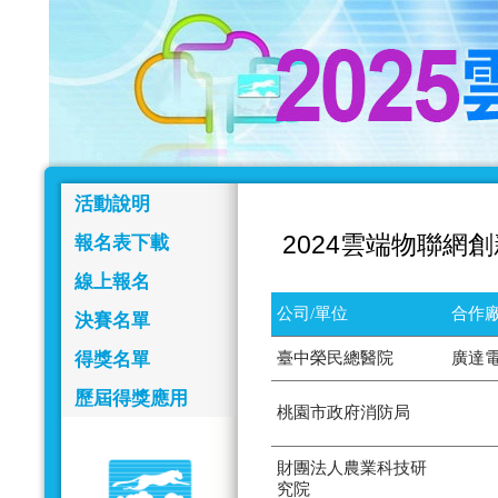
活動說明
2024雲端物聯網
報名表下載
線上報名
公司/單位
合作廠
決賽名單
得獎名單
臺中榮民總醫院
廣達
歷屆得獎應用
桃園市政府消防局
財團法人農業科技研
究院