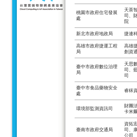
天茶
桃園市政府住宅發展
司、
處
院
新北市政府地政局
捷連
高雄市政府捷運工程
高雄
局
創資
天思
臺中市政府數位治理
司、
局
司
臺中市食品藥物安全
睿秝
處
財團
環境部監測資訊司
卡米
資拓
臺南市政府交通局
司、
公司