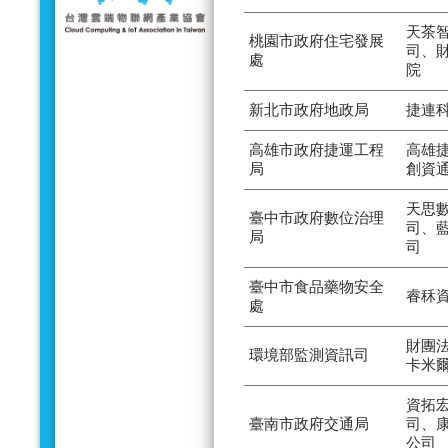
天茶
桃園市政府住宅發展
司、
處
院
新北市政府地政局
捷連
高雄市政府捷運工程
高雄
局
創資
天思
臺中市政府數位治理
司、
局
司
臺中市食品藥物安全
睿秝
處
財團
環境部監測資訊司
卡米
資拓
臺南市政府交通局
司、
公司