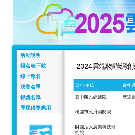
活動說明
2024雲端物聯網
報名表下載
線上報名
公司/單位
合作廠
決賽名單
得獎名單
臺中榮民總醫院
廣達
歷屆得獎應用
桃園市政府消防局
財團法人農業科技研
究院