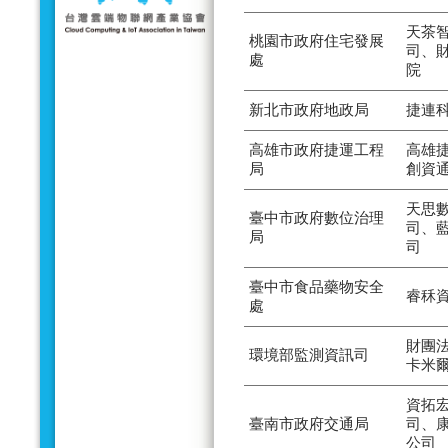
天茶
桃園市政府住宅發展
司、
處
院
新北市政府地政局
捷連
高雄市政府捷運工程
高雄
局
創資
天思
臺中市政府數位治理
司、
局
司
臺中市食品藥物安全
睿秝
處
財團
環境部監測資訊司
卡米
資拓
臺南市政府交通局
司、
公司