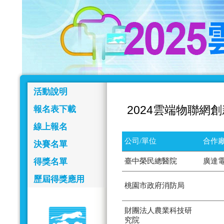
活動說明
2024雲端物聯網
報名表下載
線上報名
公司/單位
合作廠
決賽名單
得獎名單
臺中榮民總醫院
廣達
歷屆得獎應用
桃園市政府消防局
財團法人農業科技研
究院