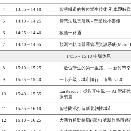
4
13:55 ~ 14:10
智慧鐵道的數位孿生技術-列車即時
5
14:10 ~ 14:25
智慧法規雲服務 - 營業稅小書僮
6
14:25 ~ 14:40
救護一路通
7
14:40 ~ 14:55
預測性軌道營運管理資訊系統(Metro P
14:55 ~ 15:10 中場休息
8
15:10 ~ 15:25
「數位孿生的第一里路」— 新竹市幸福
9
15:25 ~ 15:40
一卡升級，城市隨行：市民卡2.0
EarRescue：拯救耳中風 — AI
10
15:40 ~ 15:55
療裝置
11
15:55 ~ 16:10
智慧防汛打造新北韌性城市
12
16:10 ~ 16:25
大新竹通勤路廊(國道1號新竹路段)