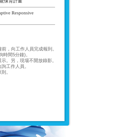
琵鷺保育計畫
aptive Responsive
。
鐘前
，向工作人員完成報到。
詢時間5分鐘)
。
展示
。另，現場
不開放錄影
。
洽詢工作人員。
原則。