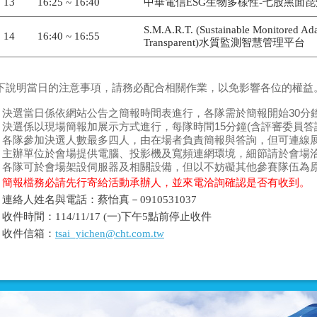
13
16:25 ~ 16:40
中華電信ESG生物多樣性-七股黑面
S.M.A.R.T. (Sustainable Monitored Ad
14
16:40 ~ 16:55
Transparent)水質監測智慧管理平台
下說明當日的
注意事項
，請務必配合相關作業，以免影響各位的權益
決選當日係依網站公告之簡報時間表進行，
各隊需於簡報開始30分
決選係以現場
簡報加展示
方式進行，
每隊時間15分鐘
(含評審委員
答
各隊參加決選人數
最多四人
，由在場者負責簡報與答詢，但
可連線
主辦單位於會場提供電腦、投影機及寬頻連網環境，細節請於會場
各隊可於會場架設伺服器及相關設備，但以不妨礙其他參賽隊伍為
簡報檔務必請先行寄給活動承辦人，並來電洽詢確認是否有收到。
連絡人姓名與電話：蔡怡真－0910531037
收件時間：114/11/17 (一)下午5點前停止收件
收件信箱：
tsai_yichen@cht.com.tw