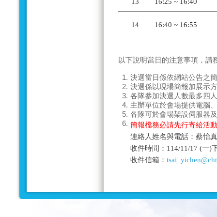
13
16:25 ~ 16:40
14
16:40 ~ 16:55
以下說明當日的
注意事項
，請
1.
決選當日係依網站公告之
2.
決選係以現場
簡報加展示
3.
各隊參加決選人數
最多四
4.
主辦單位於會場提供電腦
5.
各隊可於會場架設伺服器
6.
簡報檔務必請先行寄給活
連絡人姓名與電話：蔡怡真－0
收件時間：114/11/17 (
收件信箱：
tsai_yichen@ch