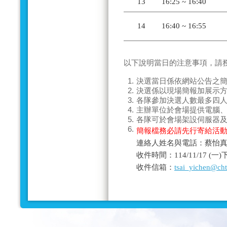
13
16:25 ~ 16:40
14
16:40 ~ 16:55
以下說明當日的
注意事項
，請
1.
決選當日係依網站公告之
2.
決選係以現場
簡報加展示
3.
各隊參加決選人數
最多四
4.
主辦單位於會場提供電腦
5.
各隊可於會場架設伺服器
6.
簡報檔務必請先行寄給活
連絡人姓名與電話：蔡怡真－0
收件時間：114/11/17 (
收件信箱：
tsai_yichen@ch