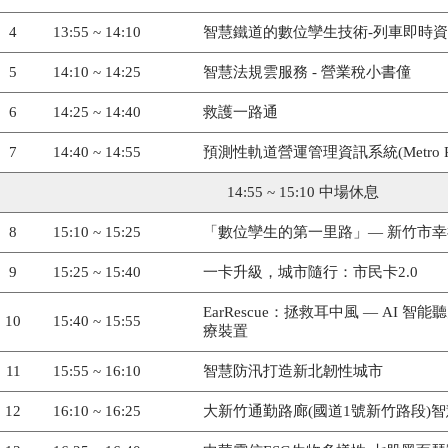
4
13:55 ~ 14:10
智慧鐵道的數位孿生技術-列車即時
5
14:10 ~ 14:25
智慧法規雲服務 - 營業稅小書僮
6
14:25 ~ 14:40
救護一路通
7
14:40 ~ 14:55
預測性軌道營運管理資訊系統(Metro P
14:55 ~ 15:10 中場休息
8
15:10 ~ 15:25
「數位孿生的第一里路」— 新竹市幸福
9
15:25 ~ 15:40
一卡升級，城市隨行：市民卡2.0
EarRescue：拯救耳中風 — AI
10
15:40 ~ 15:55
療裝置
11
15:55 ~ 16:10
智慧防汛打造新北韌性城市
12
16:10 ~ 16:25
大新竹通勤路廊(國道1號新竹路段)