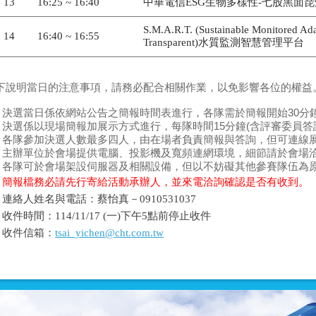
13
16:25 ~ 16:40
中華電信ESG生物多樣性-七股黑面
S.M.A.R.T. (Sustainable Monitored Ad
14
16:40 ~ 16:55
Transparent)水質監測智慧管理平台
下說明當日的
注意事項
，請務必配合相關作業，以免影響各位的權益
決選當日係依網站公告之簡報時間表進行，
各隊需於簡報開始30分
決選係以現場
簡報加展示
方式進行，
每隊時間15分鐘
(含評審委員
答
各隊參加決選人數
最多四人
，由在場者負責簡報與答詢，但
可連線
主辦單位於會場提供電腦、投影機及寬頻連網環境，細節請於會場
各隊可於會場架設伺服器及相關設備，但以不妨礙其他參賽隊伍為
簡報檔務必請先行寄給活動承辦人，並來電洽詢確認是否有收到。
連絡人姓名與電話：蔡怡真－0910531037
收件時間：114/11/17 (一)下午5點前停止收件
收件信箱：
tsai_yichen@cht.com.tw