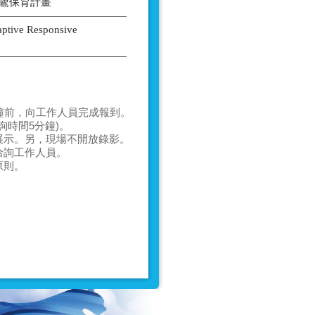
琵鷺保育計畫
aptive Responsive
。
鐘前
，向工作人員完成報到。
詢時間5分鐘)
。
展示
。另，現場
不開放錄影
。
洽詢工作人員。
原則。