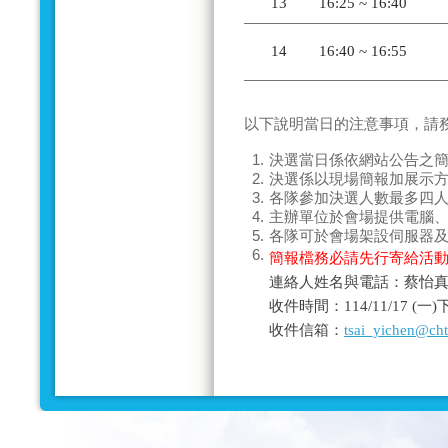
13
16:25 ~ 16:40
14
16:40 ~ 16:55
以下說明當日的
注意事項
，請
1.
決選當日係依網站公告之
2.
決選係以現場
簡報加展示
3.
各隊參加決選人數
最多四
4.
主辦單位於會場提供電腦
5.
各隊可於會場架設伺服器
6.
簡報檔務必請先行寄給活
連絡人姓名與電話：蔡怡真－0
收件時間：114/11/17 (
收件信箱：
tsai_yichen@ch