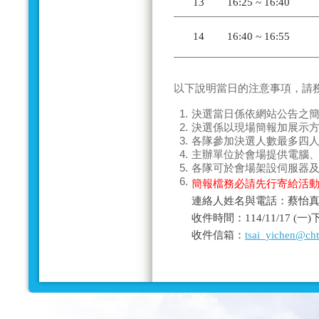
13
16:25 ~ 16:40
14
16:40 ~ 16:55
以下說明當日的
注意事項
，請
1.
決選當日係依網站公告之
2.
決選係以現場
簡報加展示
3.
各隊參加決選人數
最多四
4.
主辦單位於會場提供電腦
5.
各隊可於會場架設伺服器
6.
簡報檔務必請先行寄給活
連絡人姓名與電話：蔡怡真－0
收件時間：114/11/17 (
收件信箱：
tsai_yichen@ch