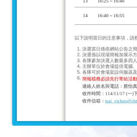
13
16:25 ~ 16:40
14
16:40 ~ 16:55
以下說明當日的
注意事項
，請
1.
決選當日係依網站公告之
2.
決選係以現場
簡報加展示
3.
各隊參加決選人數
最多四
4.
主辦單位於會場提供電腦
5.
各隊可於會場架設伺服器
6.
簡報檔務必請先行寄給活
連絡人姓名與電話：蔡怡真－0
收件時間：114/11/17 (
收件信箱：
tsai_yichen@ch