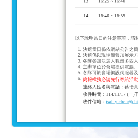
13
16:25 ~ 16:40
14
16:40 ~ 16:55
以下說明當日的
注意事項
，請
1.
決選當日係依網站公告之
2.
決選係以現場
簡報加展示
3.
各隊參加決選人數
最多四
4.
主辦單位於會場提供電腦
5.
各隊可於會場架設伺服器
6.
簡報檔務必請先行寄給活
連絡人姓名與電話：蔡怡真－0
收件時間：114/11/17 (
收件信箱：
tsai_yichen@ch