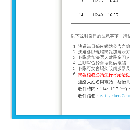
13
16:25 ~ 16:40
14
16:40 ~ 16:55
以下說明當日的
注意事項
，請
1.
決選當日係依網站公告之
2.
決選係以現場
簡報加展示
3.
各隊參加決選人數
最多四
4.
主辦單位於會場提供電腦
5.
各隊可於會場架設伺服器
6.
簡報檔務必請先行寄給活
連絡人姓名與電話：蔡怡真－0
收件時間：114/11/17 (
收件信箱：
tsai_yichen@ch