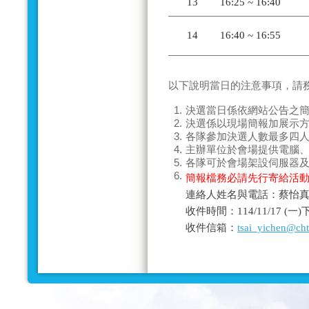
13
16:25 ~ 16:40
14
16:40 ~ 16:55
以下說明當日的
注意事項
，請
1.
決選當日係依網站公告之
2.
決選係以現場
簡報加展示
3.
各隊參加決選人數
最多四
4.
主辦單位於會場提供電腦
5.
各隊可於會場架設伺服器
6.
簡報檔務必請先行寄給活
連絡人姓名與電話：蔡怡真－0
收件時間：114/11/17 (
收件信箱：
tsai_yichen@ch