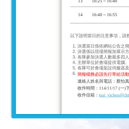
13
16:25 ~ 16:40
14
16:40 ~ 16:55
以下說明當日的
注意事項
，請
1.
決選當日係依網站公告之
2.
決選係以現場
簡報加展示
3.
各隊參加決選人數
最多四
4.
主辦單位於會場提供電腦
5.
各隊可於會場架設伺服器
6.
簡報檔務必請先行寄給活
連絡人姓名與電話：蔡怡真－0
收件時間：114/11/17 (
收件信箱：
tsai_yichen@ch