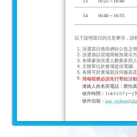
13
16:25 ~ 16:40
14
16:40 ~ 16:55
以下說明當日的
注意事項
，請
1.
決選當日係依網站公告之
2.
決選係以現場
簡報加展示
3.
各隊參加決選人數
最多四
4.
主辦單位於會場提供電腦
5.
各隊可於會場架設伺服器
6.
簡報檔務必請先行寄給活
連絡人姓名與電話：蔡怡真－0
收件時間：114/11/17 (
收件信箱：
tsai_yichen@ch