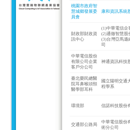
桃園市政府智
慧城鄉發展委
康和資訊系統
員會
(1)中華電信
財政部財政資
(2)通徹智慧
訊中心
(3)台灣亞馬
司
中華電信股份
有限公司企業
神通資訊科技
客戶分公司
臺北榮民總醫
國立陽明交通
院耳鼻喉頭頸
程學系
醫學部耳科
環境部
信諾科技股份
中華電信股份
交通部公路局
術分公司