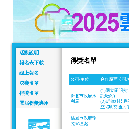
活動說明
得獎名單
報名表下載
線上報名
公司/單位
合作廠商公司/
決賽名單
(1)國立陽明
得獎名單
新北市政府水
託廠商)
利局
(2)昕傳科技
歷屆得獎應用
立陽明交通大學
桃園市政府環
境管理處