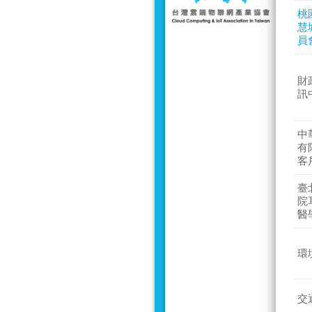
桃
慧
員
財
訊
中
有
客
臺
院
醫
環
交