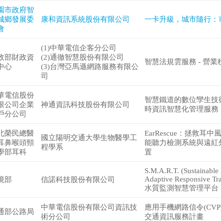
園市政府智
城鄉發展委
康和資訊系統股份有限公司
一卡升級，城市隨行：市
會
(1)中華電信企客分公司
政部財政資
(2)通徹智慧股份有限公司
智慧法規雲服務 - 營
中心
(3)台灣亞馬遜網路服務有限公
司
華電信股份
智慧鐵道的數位孿生技
限公司企業
神通資訊科技股份有限公司
時資訊智慧化管理服務
戶分公司
北榮民總醫
EarRescue：拯救耳中風
國立陽明交通大學生物醫學工
耳鼻喉頭頸
能聽力檢測系統與遠紅
程學系
學部耳科
置
S.M.A.R.T. (Sustainable
Adaptive Responsive Tra
境部
信諾科技股份有限公司
水質監測智慧管理平台
中華電信股份有限公司資訊技
應用手機網路信令(CVP
通部公路局
術分公司
交通資訊服務計畫