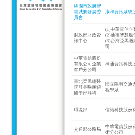
桃園市政府智
慧城鄉發展委
康和資訊系統
員會
(1)中華電信
財政部財政資
(2)通徹智慧
訊中心
(3)台灣亞馬
司
中華電信股份
有限公司企業
神通資訊科技
客戶分公司
臺北榮民總醫
國立陽明交通
院耳鼻喉頭頸
程學系
醫學部耳科
環境部
信諾科技股份
中華電信股份
交通部公路局
術分公司