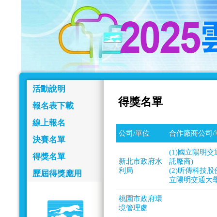
活動說明
得獎名單
報名表下載
線上報名
公司/單位
合作廠商公司/
決賽名單
(1)國立陽明
得獎名單
新北市政府水
託廠商)
利局
(2)昕傳科技
歷屆得獎應用
立陽明交通大學
桃園市政府環
境管理處