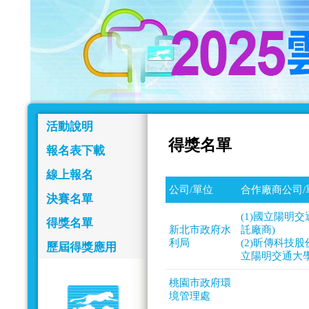
活動說明
得獎名單
報名表下載
線上報名
公司/單位
合作廠商公司/
決賽名單
(1)國立陽明
得獎名單
新北市政府水
託廠商)
利局
(2)昕傳科技
歷屆得獎應用
立陽明交通大學
桃園市政府環
境管理處