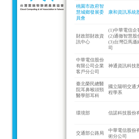
桃園市政府智
慧城鄉發展委
康和資訊系統
員會
(1)中華電信
財政部財政資
(2)通徹智慧
訊中心
(3)台灣亞馬
司
中華電信股份
有限公司企業
神通資訊科技
客戶分公司
臺北榮民總醫
國立陽明交通
院耳鼻喉頭頸
程學系
醫學部耳科
環境部
信諾科技股份
中華電信股份
交通部公路局
術分公司