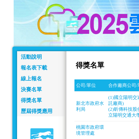
活動說明
得獎名單
報名表下載
線上報名
公司/單位
合作廠商公司/
決賽名單
(1)國立陽明
得獎名單
新北市政府水
託廠商)
利局
(2)昕傳科技
歷屆得獎應用
立陽明交通大學
桃園市政府環
境管理處