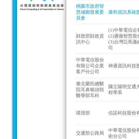
桃園市政府智
慧城鄉發展委
康和資訊系統
員會
(1)中華電信
財政部財政資
(2)通徹智慧
訊中心
(3)台灣亞馬
司
中華電信股份
有限公司企業
神通資訊科技
客戶分公司
臺北榮民總醫
國立陽明交通
院耳鼻喉頭頸
程學系
醫學部耳科
環境部
信諾科技股份
中華電信股份
交通部公路局
術分公司